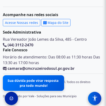
Acompanhe nas redes sociais
Acesse Nossas redes
Mapa do Site
Sede Administrativa
Rua Vereador João Lemes da Silva, 485 - Centro
(44) 3112-2470
Fale Conosco
Horário de atendimento: Das 08:00 as 11:30 horas Das
13:30 as 17:00 horas
camara@cmcruzeirodosul.pr.gov.br
Sua dúvida pode virar resposta
© 2026 Câmara Municipal de Cruzeiro do Sul. Todos os direitos
pra todo mundo!
reservados.
Desenvolvido por Vale - Soluções para seu Municipio