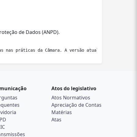
Proteção de Dados (ANPD).
as nas práticas da Câmara. A versão atual sempre estará 
municação
Atos do legislativo
rguntas
Atos Normativos
equentes
Apreciação de Contas
vidoria
Matérias
PD
Atas
SIC
ansmissões